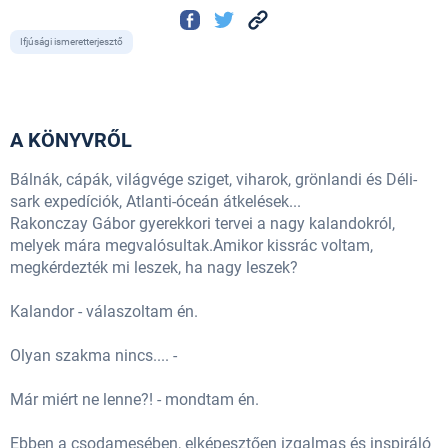
Ifjúsági ismeretterjesztő
A KÖNYVRŐL
Bálnák, cápák, világvége sziget, viharok, grönlandi és Déli-
sark expedíciók, Atlanti-óceán átkelések...
Rakonczay Gábor gyerekkori tervei a nagy kalandokról,
melyek mára megvalósultak.Amikor kissrác voltam,
megkérdezték mi leszek, ha nagy leszek?
Kalandor - válaszoltam én.
Olyan szakma nincs.... -
Már miért ne lenne?! - mondtam én.
Ebben a csodamesében, elképesztően izgalmas és inspiráló