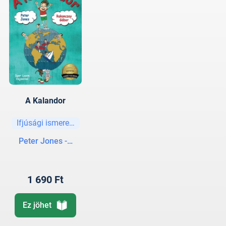
A Kalandor
Ifjúsági ismeretterjesztő
Peter Jones - Rakonczay Gábor
1 690 Ft
Ez jöhet