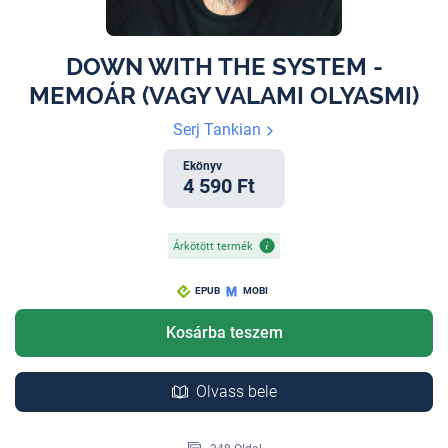
DOWN WITH THE SYSTEM -
MEMOÁR (VAGY VALAMI OLYASMI)
Serj Tankian
Ekönyv
4 590 Ft
Árkötött termék
EPUB
MOBI
Kosárba teszem
Olvass bele