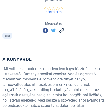
348 Oldal
0 ÉRTÉKELÉS
Megosztás
Zene
A KÖNYVRŐL
„Mi voltunk a modern zenetörténelem legvalószínűtlenebb
listavezetői. Örmény-amerikai zenekar. Vad és agresszív
metálriffek, mindenféle konvencióra fittyet hányó,
tempóváltogatós ritmusok és örmény népi dallamok
elegyéből álló, gyakorlatilag beskatulyázhatatlan zene, az
egésznek a tetejébe pedig én, amint hol hörgök, hol üvöltök,
hol lágyan énekelek. Meg persze a szövegek, ahol avantgárd
bolondságoktól habzó szájú társadalompolitikai