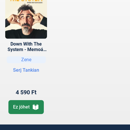
Down With The
System - Memoár
(vagy valami
Zene
olyasmi)
Serj Tankian
4 590 Ft
Ez jöhet