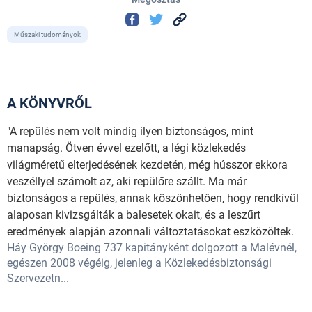
Műszaki tudományok
A KÖNYVRŐL
"A repülés nem volt mindig ilyen biztonságos, mint
manapság. Ötven évvel ezelőtt, a légi közlekedés
világméretű elterjedésének kezdetén, még hússzor ekkora
veszéllyel számolt az, aki repülőre szállt. Ma már
biztonságos a repülés, annak köszönhetően, hogy rendkívül
alaposan kivizsgálták a balesetek okait, és a leszűrt
eredmények alapján azonnali változtatásokat eszközöltek.
Háy György Boeing 737 kapitányként dolgozott a Malévnél,
egészen 2008 végéig, jelenleg a Közlekedésbiztonsági
Szervezetn...