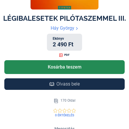
LÉGIBALESETEK PILÓTASZEMMEL III.
Háy György
Ekönyv
2 490 Ft
PDF
Kosárba teszem
Olvass bele
170 Oldal
0 ÉRTÉKELÉS
Megosztás