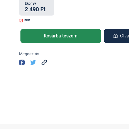
Ekönyv
2 490 Ft
PDF
Kosárba teszem
Olva
Megosztás