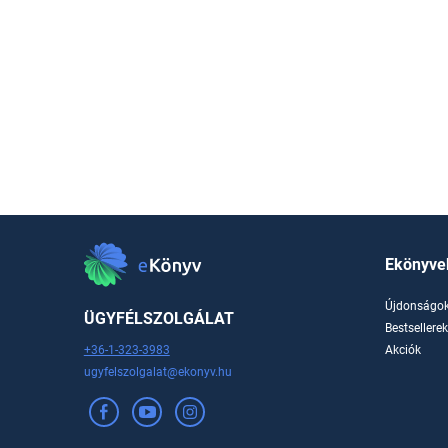
Ekönyve
Újdonságo
ÜGYFÉLSZOLGÁLAT
Bestsellere
+36-1-323-3983
Akciók
ugyfelszolgalat@ekonyv.hu