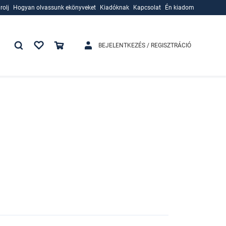
rolj
Hogyan olvassunk ekönyveket
Kiadóknak
Kapcsolat
Én kiadom
rolj
Hogyan olvassunk ekönyveket
Kiadóknak
BEJELENTKEZÉS / REGISZTRÁCIÓ