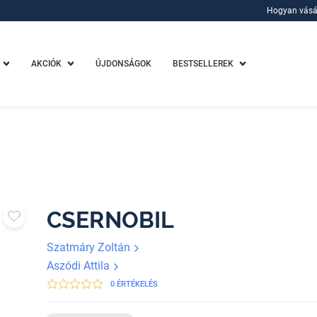
Hogyan vásá
Hogyan vásá
AKCIÓK
ÚJDONSÁGOK
BESTSELLEREK
CSERNOBIL
Szatmáry Zoltán
Aszódi Attila
0 ÉRTÉKELÉS