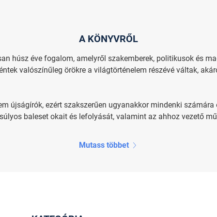
A KÖNYVRŐL
ssan húsz éve fogalom, amelyről szakemberek, politikusok és ma
téntek valószínűleg örökre a világtörténelem részévé váltak, a
em újságírók, ezért szakszerűen ugyanakkor mindenki számára 
súlyos baleset okait és lefolyását, valamint az ahhoz vezető műsz
Mutass többet