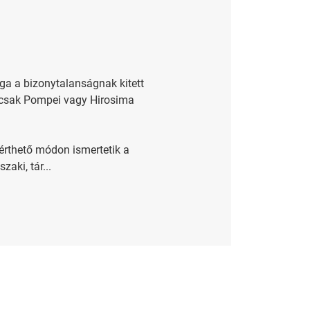
ga a bizonytalanságnak kitett
kárcsak Pompei vagy Hirosima
érthető módon ismertetik a
aki, tár...