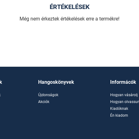
ÉRTÉKELÉSEK
Még nem érkeztek értékelések erre a termékre!
k
Hangoskönyvek
Informácók
k
Újdonságok
Hogyan vásárolj
k
Akciók
Hogyan olvassun
Kiadóknak
Én kiadom