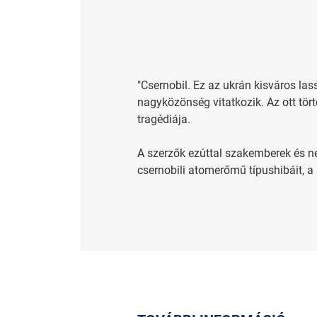
"Csernobil. Ez az ukrán kisváros la
nagyközönség vitatkozik. Az ott tör
tragédiája.
A szerzők ezúttal szakemberek és n
csernobili atomerőmű típushibáit, a 