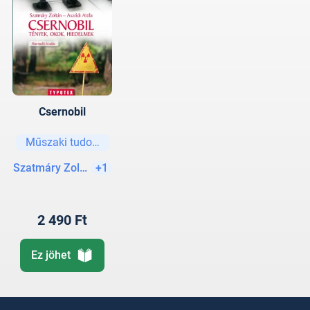
Csernobil
Műszaki tudományok
Szatmáry Zoltán
+1
2 490 Ft
Ez jöhet