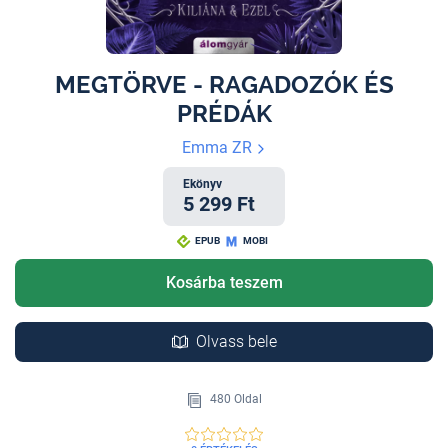
MEGTÖRVE - RAGADOZÓK ÉS
PRÉDÁK
Emma ZR
Ekönyv
5 299 Ft
EPUB
MOBI
Kosárba teszem
Olvass bele
480 Oldal