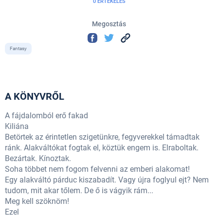
0 ÉRTÉKELÉS
Megosztás
Fantasy
A KÖNYVRŐL
A fájdalomból erő fakad
Kiliána
Betörtek az érintetlen szigetünkre, fegyverekkel támadtak
ránk. Alakváltókat fogtak el, köztük engem is. Elraboltak.
Bezártak. Kínoztak.
Soha többet nem fogom felvenni az emberi alakomat!
Egy alakváltó párduc kiszabadít. Vagy újra foglyul ejt? Nem
tudom, mit akar tőlem. De ő is vágyik rám...
Meg kell szöknöm!
Ezel