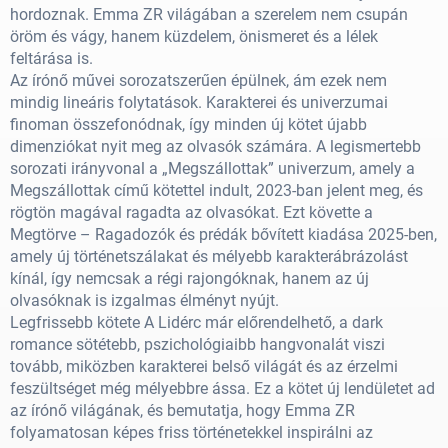
hordoznak. Emma ZR világában a szerelem nem csupán
öröm és vágy, hanem küzdelem, önismeret és a lélek
feltárása is.
Az írónő művei sorozatszerűen épülnek, ám ezek nem
mindig lineáris folytatások. Karakterei és univerzumai
finoman összefonódnak, így minden új kötet újabb
dimenziókat nyit meg az olvasók számára. A legismertebb
sorozati irányvonal a „Megszállottak” univerzum, amely a
Megszállottak című kötettel indult, 2023‑ban jelent meg, és
rögtön magával ragadta az olvasókat. Ezt követte a
Megtörve – Ragadozók és prédák bővített kiadása 2025-ben,
amely új történetszálakat és mélyebb karakterábrázolást
kínál, így nemcsak a régi rajongóknak, hanem az új
olvasóknak is izgalmas élményt nyújt.
Legfrissebb kötete A Lidérc már előrendelhető, a dark
romance sötétebb, pszichológiaibb hangvonalát viszi
tovább, miközben karakterei belső világát és az érzelmi
feszültséget még mélyebbre ássa. Ez a kötet új lendületet ad
az írónő világának, és bemutatja, hogy Emma ZR
folyamatosan képes friss történetekkel inspirálni az