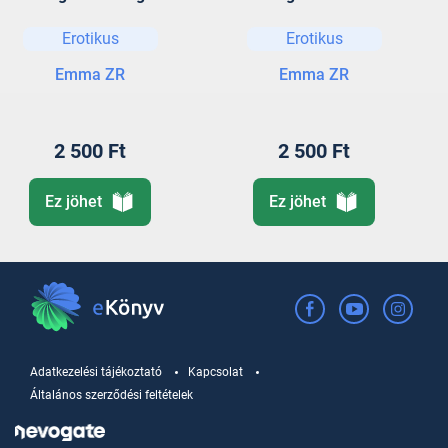
Erotikus
Erotikus
Emma ZR
Emma ZR
2 500 Ft
2 500 Ft
Ez jöhet
Ez jöhet
Adatkezelési tájékoztató
Kapcsolat
Általános szerződési feltételek