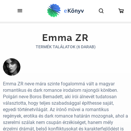
Emma ZR
TERMÉK TALÁLATOK (6 DARAB)
Emma ZR neve mára szinte fogalommá vált a magyar
romantikus és dark romance irodalom rajongói körében.
Polgári neve Boros Bernadett, aki írói álnevét tudatosan
választotta, hogy teljes szabadsággal építhesse saját,
egyedi történetvilágát. Az írónő művei a romantikus
regények, erotika és dark romance határán mozognak, ahol a
szerelmi szálak nem csupán érzékiséget, hanem mély
érzelmi drámát, belső konfliktusokat és karakterfejlődést is