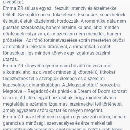
olvasókat.
Emma ZR stílusa egyedi, feszült, intenzív és érzelmekkel
telített. Szereplői sosem tökéletesek. Esendőek, sebezhetőek
és saját életük küzdelmeit hordozzák. A romantika nála nem
pusztán szórakozás, hanem érzelmi kaland, ahol minden
döntésnek súlya van, és a szerelem nem menedék, hanem
próbatétel. Az írónő történetvezetése során mesterien ötvözi
az erotikát a lélektani drámával, a romantikát a sötét
tónusokkal, így minden könyve egy izgalmas érzelmi
utazás.
Emma ZR könyvei folyamatosan bővülő univerzumot
alkotnak, ahol az olvasók minden új kötetnél új titkokat
fedezhetnek fel a szereplők életében és a szerelmi
kapcsolatok dinamikájában. A „Megszállottak” sorozat, a
Megtörve – Ragadozók és prédák, a Dream of Doom sorozat
és az új A Lidérc együtt biztosítják, hogy minden olvasó
megtalálja a számára izgalmas, érzelmekkel teli történetet,
amely egyszerre szórakoztat és mélyen megérint.
Emma ZR neve tehát nem csupán egy szerzői márka, hanem
garancia a minőségi, szenvedélyes és érzelmekkel teli
romantikus olvasmányra, ahol minden új kötet újabb lépés