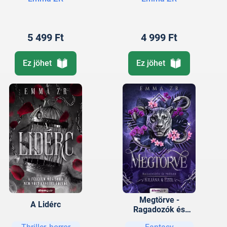
5 499 Ft
4 999 Ft
Ez jöhet
Ez jöhet
Megtörve -
A Lidérc
Ragadozók és
prédák