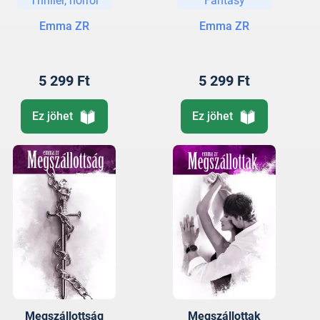
Thriller, horror
Fantasy
Emma ZR
Emma ZR
5 299 Ft
5 299 Ft
Ez jöhet
Ez jöhet
Megszállottság
Megszállottak