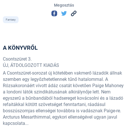
Megosztás
Fantasy
A KÖNYVRŐL
Csontszüret 3.
ÚJ, ÁTDOLGOZOTT KIADÁS
A Csontszüret-sorozat új kötetében vakmerő lázadók állnak
szemben egy legyőzhetetlennek tűnő hatalommal. A
Rózsakoronáért vívott ádáz csatát követően Paige Mahoney
a londoni látók szindikátusának alkirálynője lett. Nem
egyszerű a bűnbandából hadsereget kovácsolni és a lázadó
refaitákkal kötött szövetséget fenntartani, ráadásul
bosszúszomjas ellenségei továbbra is vadásznak Paige-re.
Arcturus Mesarthimmal, egykori ellenségével ugyan javul
kapcsolata...