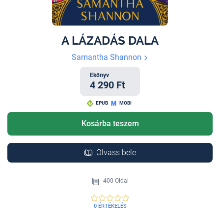
A LÁZADÁS DALA
Samantha Shannon
Ekönyv
4 290 Ft
EPUB
MOBI
Kosárba teszem
Olvass bele
400 Oldal
0 ÉRTÉKELÉS