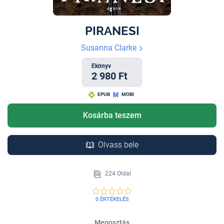
PIRANESI
Susanna Clarke
Ekönyv
2 980 Ft
EPUB
MOBI
Kosárba teszem
Olvass bele
224 Oldal
0 ÉRTÉKELÉS
Megosztás