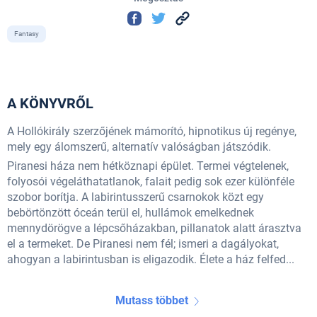
Fantasy
A KÖNYVRŐL
A Hollókirály szerzőjének mámorító, hipnotikus új regénye,
mely egy álomszerű, alternatív valóságban játszódik.
Piranesi háza nem hétköznapi épület. Termei végtelenek,
folyosói végeláthatatlanok, falait pedig sok ezer különféle
szobor borítja. A labirintusszerű csarnokok közt egy
bebörtönzött óceán terül el, hullámok emelkednek
mennydörögve a lépcsőházakban, pillanatok alatt árasztva
el a termeket. De Piranesi nem fél; ismeri a dagályokat,
ahogyan a labirintusban is eligazodik. Élete a ház felfed...
Mutass többet