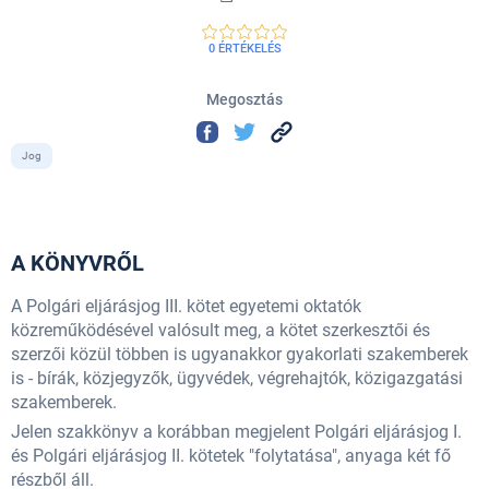
0 ÉRTÉKELÉS
Megosztás
Jog
A KÖNYVRŐL
A Polgári eljárásjog III. kötet egyetemi oktatók
közreműködésével valósult meg, a kötet szerkesztői és
szerzői közül többen is ugyanakkor gyakorlati szakemberek
is - bírák, közjegyzők, ügyvédek, végrehajtók, közigazgatási
szakemberek.
Jelen szakkönyv a korábban megjelent Polgári eljárásjog I.
és Polgári eljárásjog II. kötetek "folytatása", anyaga két fő
részből áll.