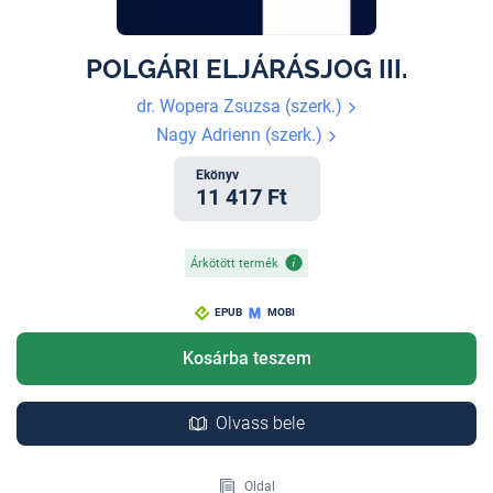
POLGÁRI ELJÁRÁSJOG III.
dr. Wopera Zsuzsa (szerk.)
Nagy Adrienn (szerk.)
Ekönyv
11 417 Ft
Árkötött termék
EPUB
MOBI
Kosárba teszem
Olvass bele
Oldal