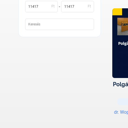
-
Ft
Ft
Polgá
dr. Wo