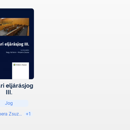
ri eljárásjog
III.
Jog
pera Zsuzsa (szerk.)
+1