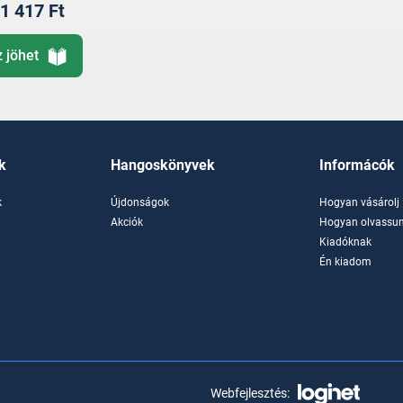
1 417 Ft
z jöhet
k
Hangoskönyvek
Informácók
k
Újdonságok
Hogyan vásárolj
k
Akciók
Hogyan olvassun
Kiadóknak
Én kiadom
Webfejlesztés: