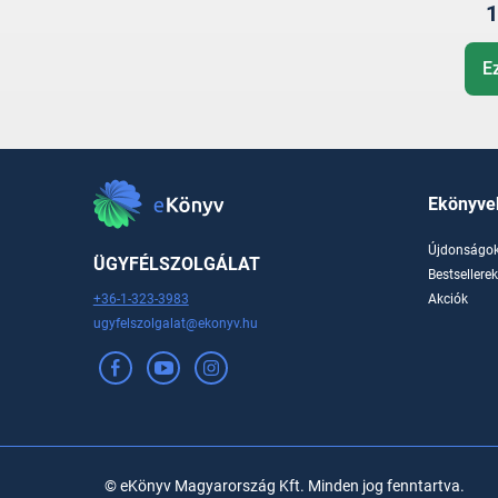
1
E
Ekönyve
Újdonságo
ÜGYFÉLSZOLGÁLAT
Bestsellere
+36-1-323-3983
Akciók
ugyfelszolgalat@ekonyv.hu
© eKönyv Magyarország Kft. Minden jog fenntartva.