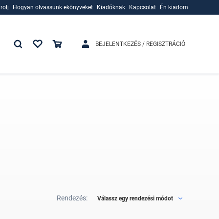
rolj
Hogyan olvassunk ekönyveket
Kiadóknak
Kapcsolat
Én kiadom
rolj
Hogyan olvassunk ekönyveket
Kiadóknak
BEJELENTKEZÉS / REGISZTRÁCIÓ
Rendezés:
Válassz egy rendezési módot