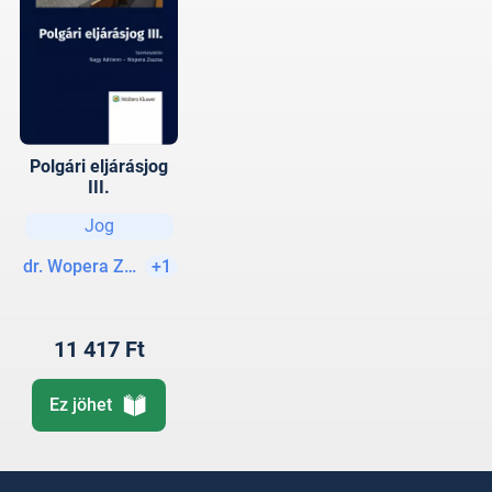
Polgári eljárásjog
III.
Jog
dr. Wopera Zsuzsa (szerk.)
+1
11 417 Ft
Ez jöhet