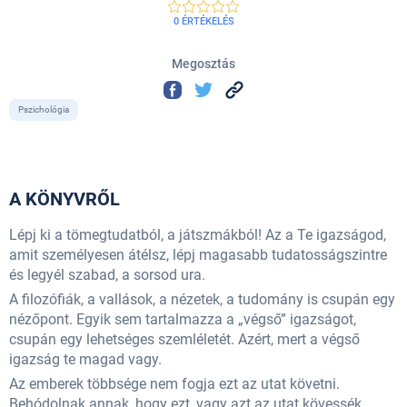
0 ÉRTÉKELÉS
Megosztás
Pszichológia
A KÖNYVRŐL
Lépj ki a tömegtudatból, a játszmákból! Az a Te igazságod,
amit személyesen átélsz, lépj magasabb tudatosságszintre
és legyél szabad, a sorsod ura.
A filozófiák, a vallások, a nézetek, a tudomány is csupán egy
nézőpont. Egyik sem tartalmazza a „végső” igazságot,
csupán egy lehetséges szemléletét. Azért, mert a végső
igazság te magad vagy.
Az emberek többsége nem fogja ezt az utat követni.
Behódolnak annak, hogy ezt, vagy azt az utat kövessék,