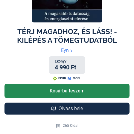
TÉRJ MAGADHOZ, ÉS LÁSS! -
KILÉPÉS A TÖMEGTUDATBÓL
Eyn
Ekönyv
4 990 Ft
EPUB
MOBI
Kosárba teszem
Olvass bele
265 Oldal