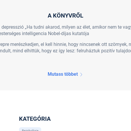
A KÖNYVRŐL
 depresszió „Ha tudni akarod, milyen az élet, amikor nem te vag
esterséges intelligencia Nobel-díjas kutatója
pre merészkedjen, el kell hinnie, hogy nincsenek ott szörnyek,
ndult, mind elhittük, hogy ez így lesz: felruháztuk pozitív tulaj
Mutass többet
KATEGÓRIA
Pszichológia