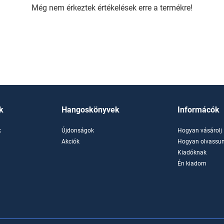
Még nem érkeztek értékelések erre a termékre!
k
Hangoskönyvek
Informácók
k
Újdonságok
Hogyan vásárolj
k
Akciók
Hogyan olvassun
Kiadóknak
Én kiadom