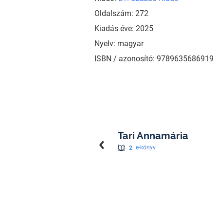
Oldalszám: 272
Kiadás éve: 2025
Nyelv: magyar
ISBN / azonosító: 9789635686919
Tari Annamária
2
e-könyv