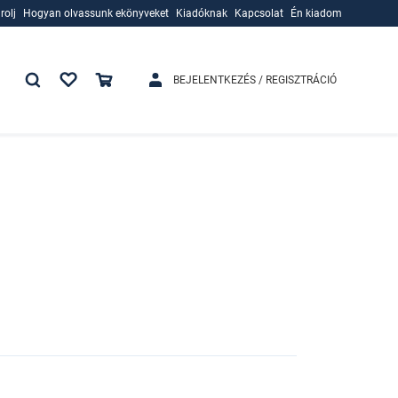
rolj
Hogyan olvassunk ekönyveket
Kiadóknak
Kapcsolat
Én kiadom
rolj
Hogyan olvassunk ekönyveket
Kiadóknak
BEJELENTKEZÉS / REGISZTRÁCIÓ