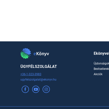
Ekönyve
Újdonságo
ÜGYFÉLSZOLGÁLAT
Bestsellere
+36-1-323-3983
Akciók
ugyfelszolgalat@ekonyv.hu