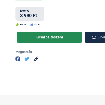
Ekönyv
3 990 Ft
EPUB
MOBI
Kosárba teszem
Olva
Megosztás