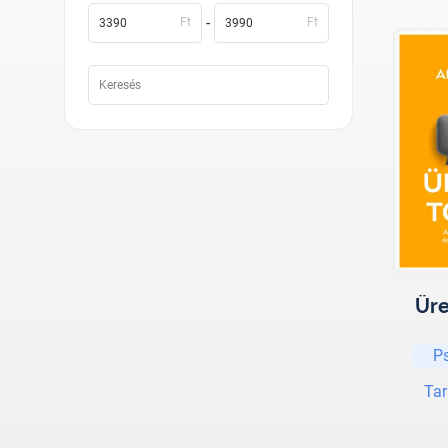
-
Ft
Ft
Üre
P
Tar