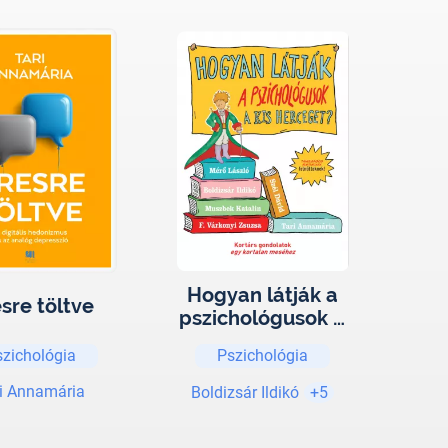
Hogyan látják a
sre töltve
pszichológusok A
kis herceget? -
szichológia
Pszichológia
Tanulságos
életleckék
i Annamária
Boldizsár Ildikó
+5
felnőtteknek