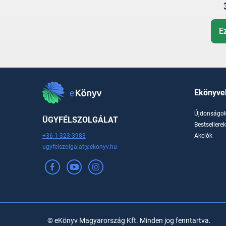
E
Ekönyve
Újdonságo
ÜGYFÉLSZOLGÁLAT
Bestsellere
+36-1-323-3983
Akciók
ugyfelszolgalat@ekonyv.hu
© eKönyv Magyarország Kft. Minden jog fenntartva.