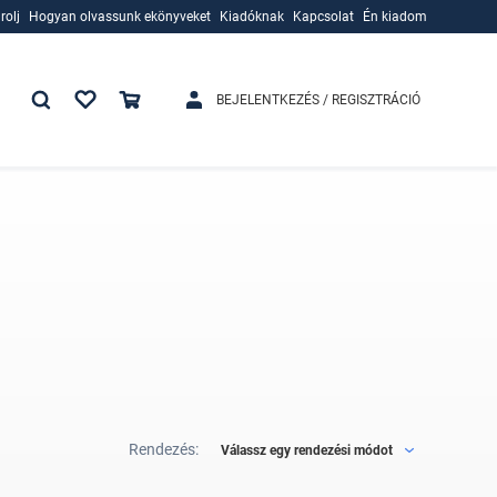
rolj
Hogyan olvassunk ekönyveket
Kiadóknak
Kapcsolat
Én kiadom
rolj
Hogyan olvassunk ekönyveket
Kiadóknak
BEJELENTKEZÉS / REGISZTRÁCIÓ
Rendezés:
Válassz egy rendezési módot