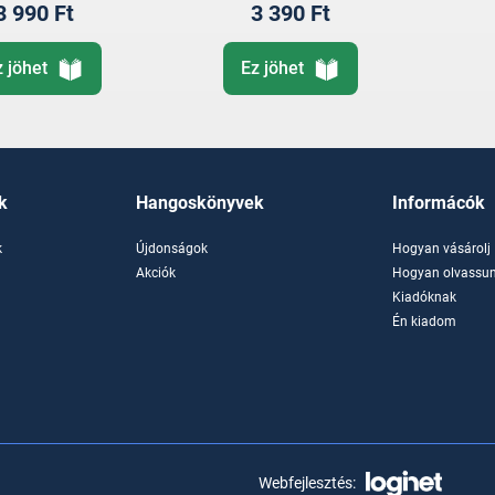
3 990 Ft
3 390 Ft
z jöhet
Ez jöhet
k
Hangoskönyvek
Informácók
k
Újdonságok
Hogyan vásárolj
k
Akciók
Hogyan olvassun
Kiadóknak
Én kiadom
Webfejlesztés: