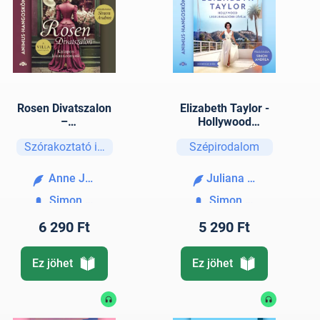
Rosen Divatszalon
Elizabeth Taylor -
–
Hollywood
Kalaposkisasszony
legelragadóbb
Szórakoztató irodalom
Szépirodalom
ok
dívája
Anne Jacobs
Juliana Weinberg
Simon Andrea
Simon Andrea
6 290 Ft
5 290 Ft
Ez jöhet
Ez jöhet