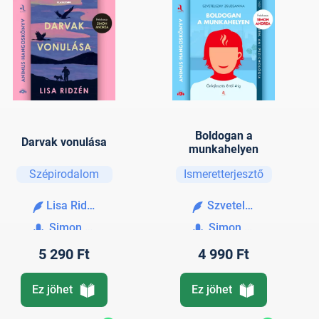
Boldogan a
Darvak vonulása
munkahelyen
Szépirodalom
Ismeretterjesztő
Lisa Ridzén
Szvetelszky Zsuzsan
Simon Andrea
Simon Andrea
5 290 Ft
4 990 Ft
Ez jöhet
Ez jöhet