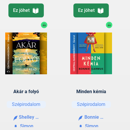
Ez jöhet
Ez jöhet
Akár a folyó
Minden kémia
Szépirodalom
Szépirodalom
Shelley Read
Bonnie Garmus
Simon Andrea
Simon Andrea