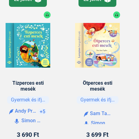
Tízperces esti
Ötperces esti
mesék
mesék
Gyermek és ifjúsági
Gyermek és ifjúsági
Andy Prentice
+5
Sam Taplin
Simon Andrea
Simon Andrea
3 690 Ft
3 699 Ft