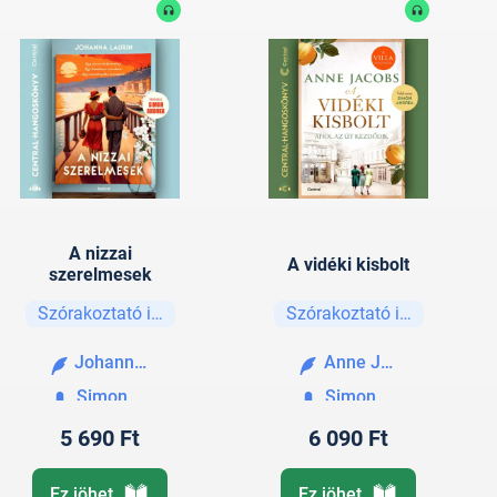
A nizzai
A vidéki kisbolt
szerelmesek
Szórakoztató irodalom
Szórakoztató irodalom
Johanna Laurin
Anne Jacobs
Simon Andrea
Simon Andrea
5 690 Ft
6 090 Ft
Ez jöhet
Ez jöhet