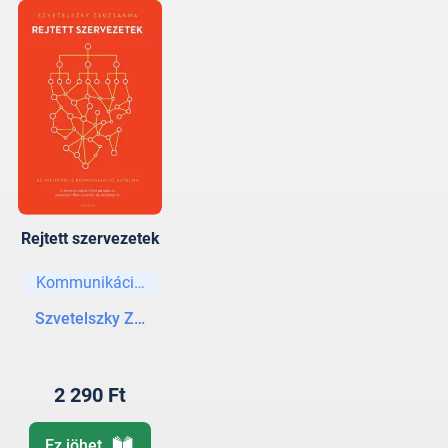
Rejtett szervezetek
Kommunikáció, tárgyalástechnika
Szvetelszky Zsuzsanna
2 290 Ft
Ez jöhet