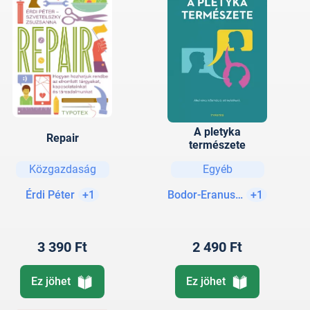
A pletyka
Repair
természete
Közgazdaság
Egyéb
Érdi Péter
+1
Bodor-Eranus Eliza
+1
3 390 Ft
2 490 Ft
Ez jöhet
Ez jöhet