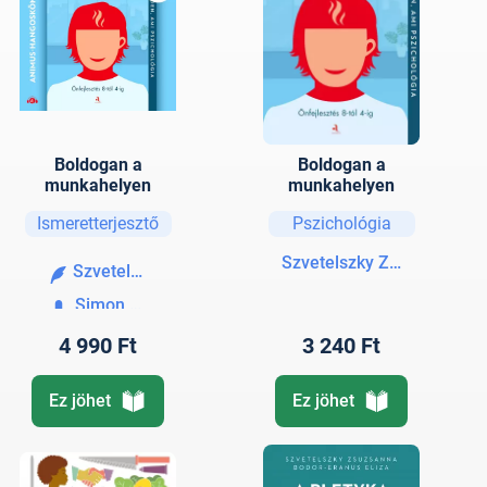
Boldogan a
Boldogan a
munkahelyen
munkahelyen
Ismeretterjesztő
Pszichológia
Szvetelszky Zsuzsanna
Szvetelszky Zsuzsanna
Simon Andrea
4 990 Ft
3 240 Ft
Ez jöhet
Ez jöhet