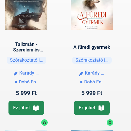
Talizmán -
A füredi gyermek
Szerelem és
háború Tihany-
Szórakoztató irodalom
Szórakoztató irodalom
szigetén
Karády Anna
Karády Anna
Dobó Enikő
Dobó Enikő
5 999 Ft
5 999 Ft
Ez jöhet
Ez jöhet