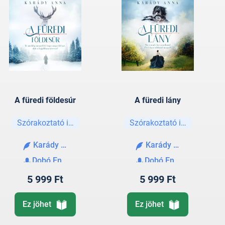
A füredi földesúr
A füredi lány
Szórakoztató irodalom
Szórakoztató irodalom
Karády Anna
Karády Anna
Dobó Enikő
Dobó Enikő
5 999 Ft
5 999 Ft
Ez jöhet
Ez jöhet