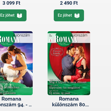
3 099 Ft
2 490 Ft
Ez jöhet
Ez jöhet
Romana
Romana
önszám 94. - A
különszám 80.
végső határig;
kötet - Míg a