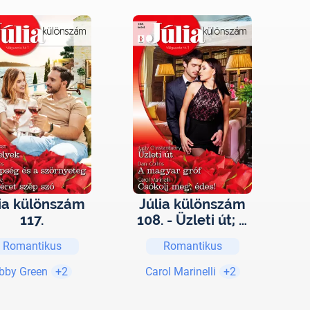
lia különszám
Júlia különszám
117.
108. - Üzleti út; A
magyar gróf;
Romantikus
Romantikus
Csókolj meg,
édes!
bby Green
+2
Carol Marinelli
+2