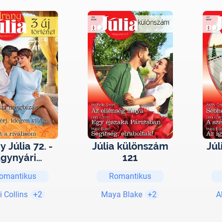
 Júlia 72. -
Júlia különszám
Jú
gynyári
121
egbízás;
omantikus
Romantikus
egen férj,
gen világ;
 Collins
+2
Maya Blake
+2
A
bul ejt a
iválisom