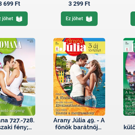
3 699 Ft
3 299 Ft
z jöhet
Ez jöhet
a 727.-728.
Arany Júlia 49. - A
szaki fény;
főnök barátnője;
kül
bilincselő
Elválaszthatatlan
leg