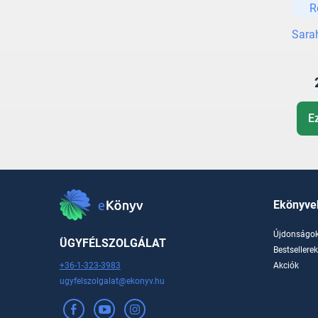
R
Sara
E
Ekönyve
Újdonságo
ÜGYFÉLSZOLGÁLAT
Bestsellere
+36-1-323-3983
Akciók
ugyfelszolgalat@ekonyv.hu