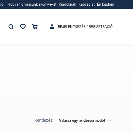
rolj
Hogyan olvassunk ekönyveket
Kiadóknak
Kapcsolat
Én kiadom
rolj
Hogyan olvassunk ekönyveket
Kiadóknak
BEJELENTKEZÉS / REGISZTRÁCIÓ
Rendezés:
Válassz egy rendezési módot