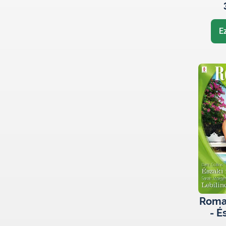
E
Roman
- É
Le