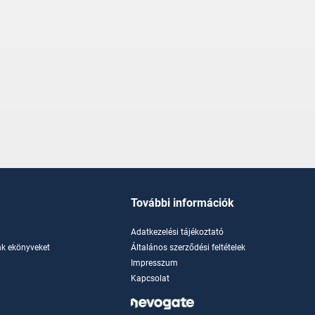
További információk
Adatkezelési tájékoztató
k ekönyveket
Általános szerződési feltételek
Impresszum
Kapcsolat