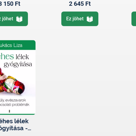
3 150 Ft
2 645 Ft
z jöhet
Ez jöhet
éhes lélek
ógyítása -
Túlsúly,