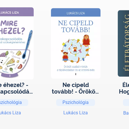
e éhezel? -
Ne cipeld
Él
kapcsolódás
tovább! - Örökölt
Hog
a valódi
családi minták a
szichológia
Pszichológia
égleteinkhe
táplálkozásban
he
z
és az érzelmi
ukács Liza
Lukács Liza
Ba
evés