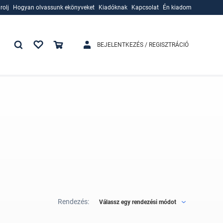
rolj
Hogyan olvassunk ekönyveket
Kiadóknak
Kapcsolat
Én kiadom
rolj
Hogyan olvassunk ekönyveket
Kiadóknak
BEJELENTKEZÉS / REGISZTRÁCIÓ
Rendezés:
Válassz egy rendezési módot