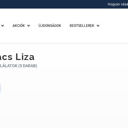
Hogyan vásá
Hogyan vásá
AKCIÓK
ÚJDONSÁGOK
BESTSELLEREK
cs Liza
LÁLATOK (5 DARAB)