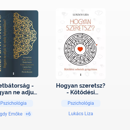
etbátorság -
Hogyan szeretsz?
yan ne adjuk
- Kötődési
fel nehéz
sebeink
Pszichológia
Pszichológia
lyzetekben?
gyógyítása
Lukács Liza
gdy Emőke
+6