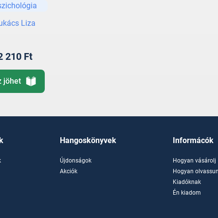
szichológia
zavarok és
apcsolati
ukács Liza
roblémák
2 210 Ft
z jöhet
k
Hangoskönyvek
Informácók
k
Újdonságok
Hogyan vásárolj
k
Akciók
Hogyan olvassun
Kiadóknak
Én kiadom