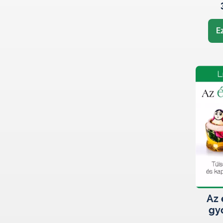
E
Az 
gy