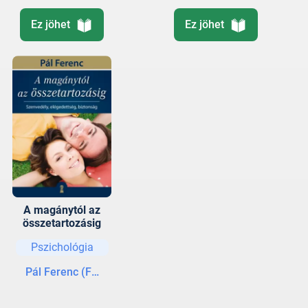
Ez jöhet
Ez jöhet
A magánytól az
összetartozásig
Pszichológia
Pál Ferenc (Feri atya)