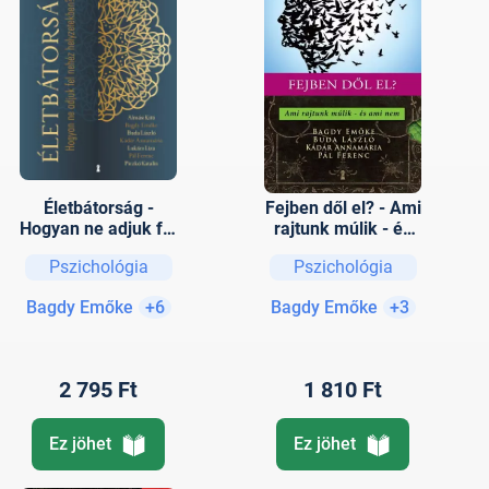
Életbátorság -
Fejben dől el? - Ami
Hogyan ne adjuk fel
rajtunk múlik - és
nehéz
ami nem
Pszichológia
Pszichológia
helyzetekben?
Bagdy Emőke
+6
Bagdy Emőke
+3
2 795 Ft
1 810 Ft
Ez jöhet
Ez jöhet