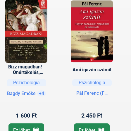
Bízz magadban! -
Ami igazán számít
Önértékelés,
önelfogadás,
Pszichológia
Pszichológia
önbecsülés
Pál Ferenc (Feri atya)
Bagdy Emőke
+4
1 600 Ft
2 450 Ft
Ez jöhet
Ez jöhet