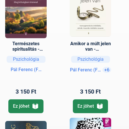
Természetes
Amikor a múlt jelen
spiritualitás -
van -
Meghittségben
Transzgenerációs
Pszichológia
Pszichológia
Istennel
öröklődés, sémák,
traumák, kötődési
Pál Ferenc (Feri atya)
Pál Ferenc (Feri atya)
+6
zavarok
3 150 Ft
3 150 Ft
Ez jöhet
Ez jöhet