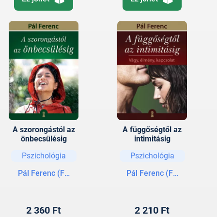
A szorongástól az
A függőségtől az
önbecsülésig
intimitásig
Pszichológia
Pszichológia
Pál Ferenc (Feri atya)
Pál Ferenc (Feri atya)
2 360 Ft
2 210 Ft