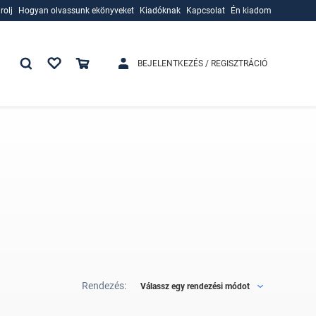
rolj
Hogyan olvassunk ekönyveket
Kiadóknak
Kapcsolat
Én kiadom
rolj
Hogyan olvassunk ekönyveket
Kiadóknak
BEJELENTKEZÉS / REGISZTRÁCIÓ
Rendezés:
Válassz egy rendezési módot