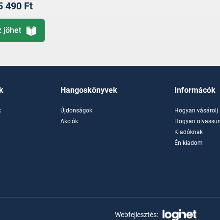
5 490 Ft
z jöhet
k
Hangoskönyvek
Informácók
k
Újdonságok
Hogyan vásárolj
k
Akciók
Hogyan olvassun
Kiadóknak
Én kiadom
Webfejlesztés: