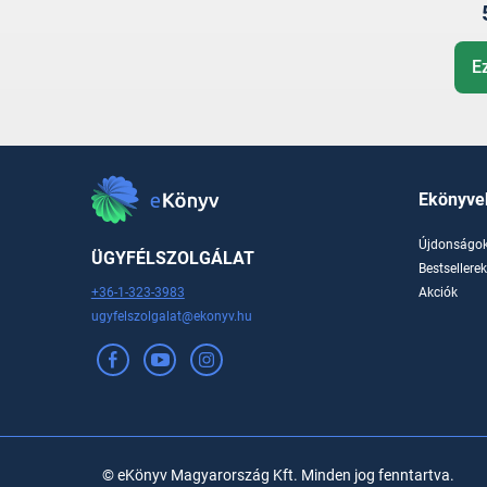
E
Ekönyve
Újdonságo
ÜGYFÉLSZOLGÁLAT
Bestsellere
+36-1-323-3983
Akciók
ugyfelszolgalat@ekonyv.hu
© eKönyv Magyarország Kft. Minden jog fenntartva.