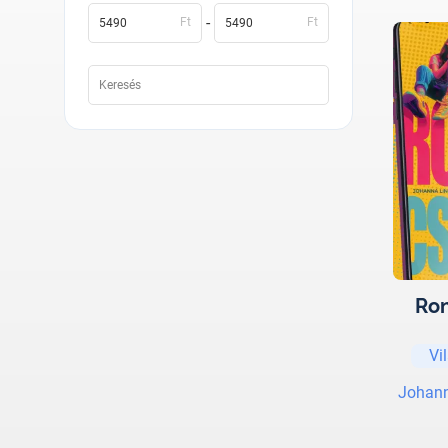
-
Ft
Ft
Ron
Vi
Johann