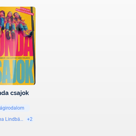
da csajok
lágirodalom
a Lindbäck
+2