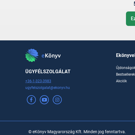
E
Ekönyve
Újdonságo
ÜGYFÉLSZOLGÁLAT
Bestsellere
+36-1-323-3983
Akciók
ugyfelszolgalat@ekonyv.hu
© eKönyv Magyarország Kft. Minden jog fenntartva.