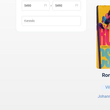
-
Ft
Ft
Ron
Vi
Johann