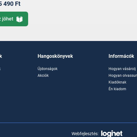
5 490 Ft
z jöhet
k
Hangoskönyvek
Informácók
k
Újdonságok
Hogyan vásárolj
k
Akciók
Hogyan olvassun
Kiadóknak
Én kiadom
Webfejlesztés: