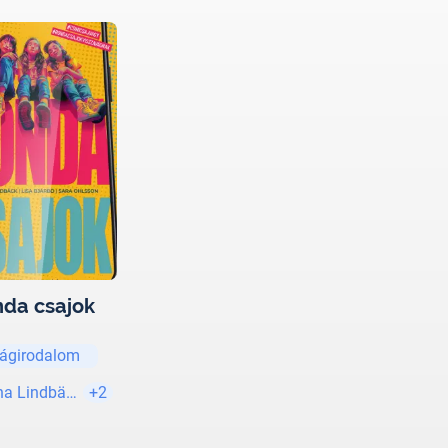
da csajok
lágirodalom
a Lindbäck
+2