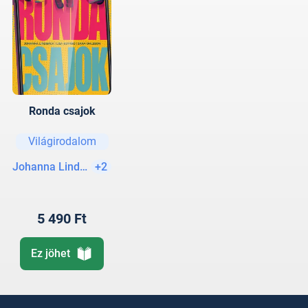
Ronda csajok
Világirodalom
Johanna Lindbäck
+2
5 490 Ft
Ez jöhet