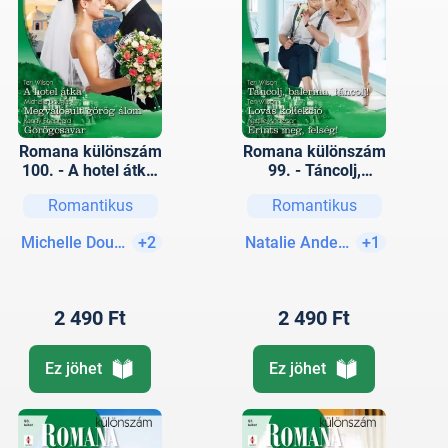
Romana különszám
Romana különszám
100. - A hotel átka;
99. - Táncolj,
Megvalósult görög
balerina, táncolj!;
Romantikus
Romantikus
álom; Görögcsavar
Lovas kollekció;
Érints meg, felség!
Michelle Douglas
+2
Natalie Anderson
+1
2 490 Ft
2 490 Ft
Ez jöhet
Ez jöhet