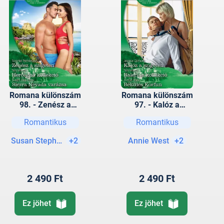
Romana különszám
Romana különszám
98. - Zenész a
97. - Kalóz a
szigeten; Hercegnő
szigeten; Balerina
Romantikus
Romantikus
kollekció; Sierra
kollekció; Békülés
Nevada varázsa
Korfun
Susan Stephens
+2
Annie West
+2
2 490 Ft
2 490 Ft
Ez jöhet
Ez jöhet