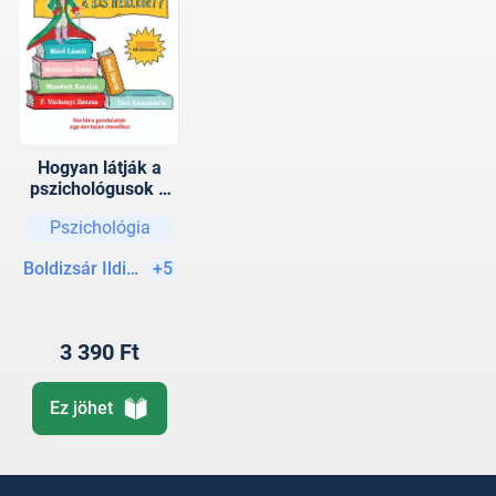
Hogyan látják a
pszichológusok A
kis herceget? -
Pszichológia
Tanulságos
életleckék
Boldizsár Ildikó
+5
felnőtteknek
3 390 Ft
Ez jöhet