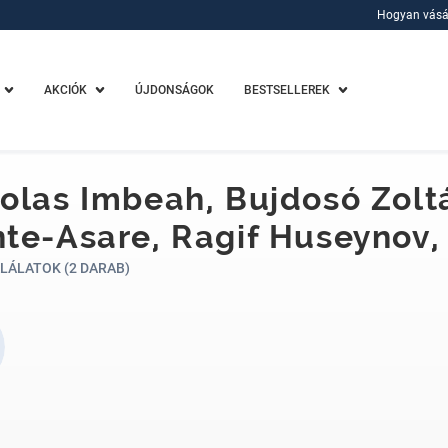
Hogyan vásá
Hogyan vásá
AKCIÓK
ÚJDONSÁGOK
BESTSELLEREK
olas Imbeah, Bujdosó Zol
te-Asare, Ragif Huseynov,
LÁLATOK (2 DARAB)