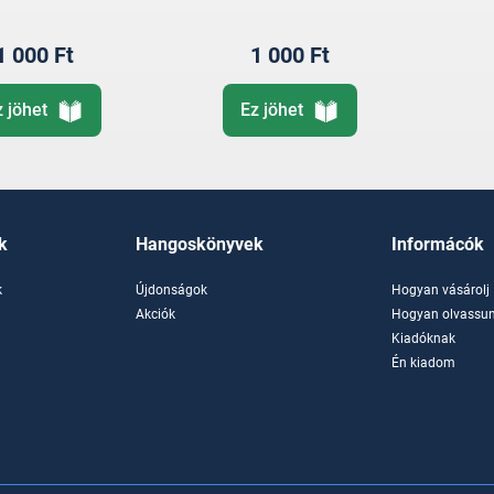
1 000 Ft
1 000 Ft
z jöhet
Ez jöhet
k
Hangoskönyvek
Informácók
k
Újdonságok
Hogyan vásárolj
k
Akciók
Hogyan olvassun
Kiadóknak
Én kiadom