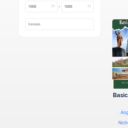
-
Ft
Ft
Basic
Ang
Nich