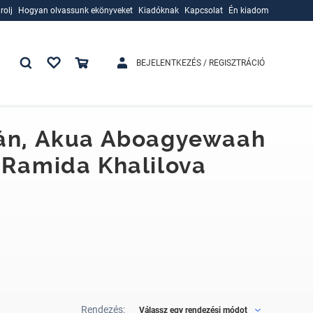
rolj
Hogyan olvassunk ekönyveket
Kiadóknak
Kapcsolat
Én kiadom
rolj
Hogyan olvassunk ekönyveket
Kiadóknak
BEJELENTKEZÉS / REGISZTRÁCIÓ
tán, Akua Aboagyewaah
 Ramida Khalilova
Rendezés:
Válassz egy rendezési módot