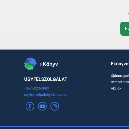
E
Ekönyve
Újdonságo
ÜGYFÉLSZOLGÁLAT
Bestsellere
+36-1-323-3983
Akciók
ugyfelszolgalat@ekonyv.hu