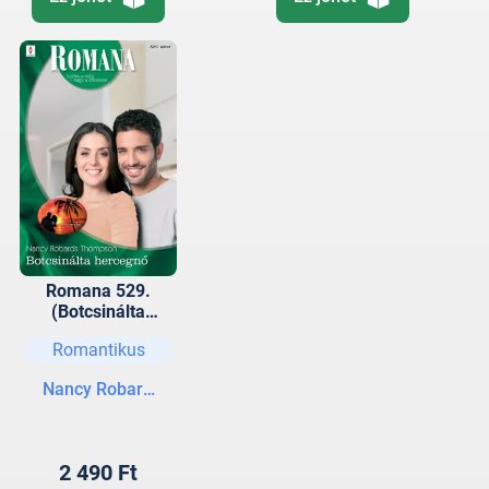
Romana 529.
(Botcsinálta
hercegnő)
Romantikus
Nancy Robards Thompson
2 490 Ft