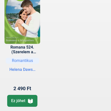
Romana 524.
(Szerelem a
fellegekben)
Romantikus
Helena Dawson
2 490 Ft
Ez jöhet