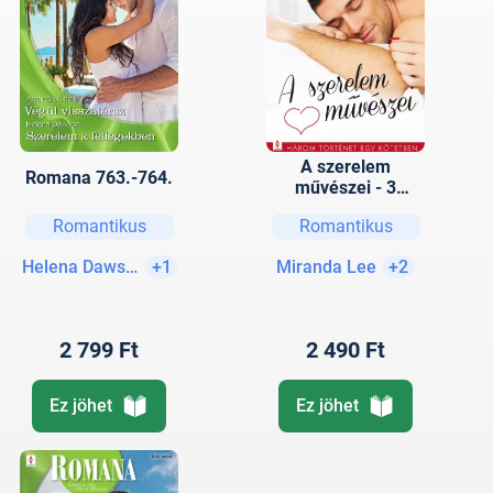
A szerelem
Romana 763.-764.
művészei - 3
történet 1 kötetben
Romantikus
Romantikus
- Férfiképmás, A
vágy színe, Fény a
Helena Dawson
+1
Miranda Lee
+2
sötétben
2 799 Ft
2 490 Ft
Ez jöhet
Ez jöhet