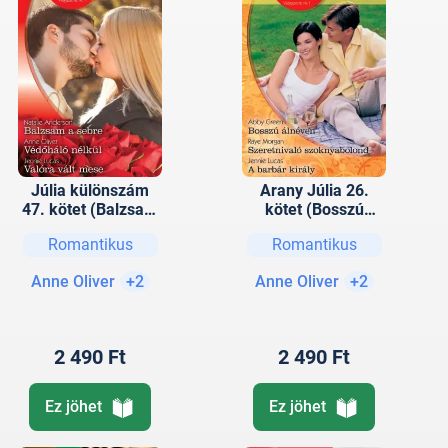
Júlia különszám
Arany Júlia 26.
47. kötet (Balzsam
kötet (Bosszú
a sebre, Védőháló
álnéven,
Romantikus
Romantikus
nélkül, Mese
Szeretnivaló
felnőtteknek)
szoknyabolond, A
Anne Oliver
+2
Anne Oliver
+2
barbár király)
2 490 Ft
2 490 Ft
Ez jöhet
Ez jöhet