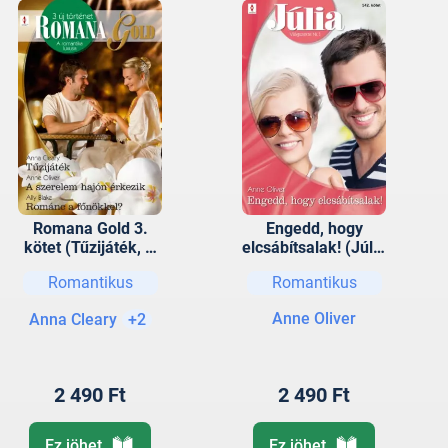
Romana Gold 3.
Engedd, hogy
kötet (Tűzijáték, A
elcsábítsalak! (Júlia
szerelem hajón
542.)
Romantikus
Romantikus
érkezik,
Szenvedélyes
Anne Oliver
Anna Cleary
+2
csókok)
2 490 Ft
2 490 Ft
Ez jöhet
Ez jöhet