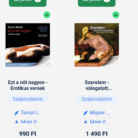
Ezt a nőt nagyon -
Szerelem -
Erotikus versek
válogatott
elbeszélések
Szépirodalom
Szépirodalom
Turczi István
Mojzer Győző (szerk.
Máté Gábor
Máté Gábor
990 Ft
1 490 Ft