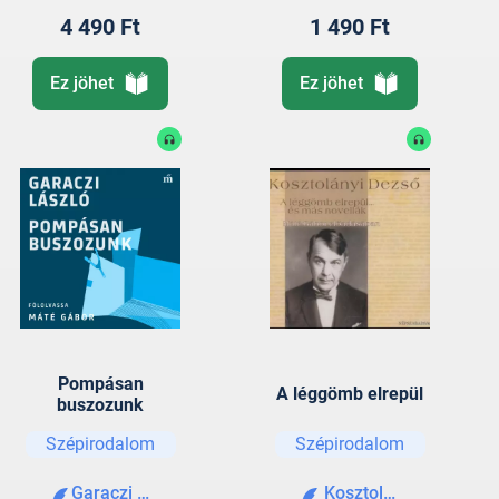
4 490 Ft
1 490 Ft
Ez jöhet
Ez jöhet
Pompásan
A léggömb elrepül
buszozunk
Szépirodalom
Szépirodalom
Garaczi László
Kosztolányi Dezső