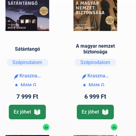
A magyar nemzet
Sátántangó
biztonsága
Szépirodalom
Szépirodalom
Krasznahorkai László
Krasznahorkai László
Máté Gábor
Máté Gábor
7 999 Ft
6 999 Ft
Ez jöhet
Ez jöhet