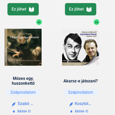
Ez jöhet
Ez jöhet
Mózes egy,
Akarsz-e játszani?
huszonkettő
Szépirodalom
Szépirodalom
Szabó Magda
Kosztolányi Dezső
Máté Gábor
Máté Gábor