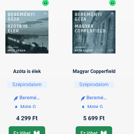
Azóta is élek
Magyar Copperfield
Szépirodalom
Szépirodalom
Bereményi Géza
Bereményi Géza
Máté Gábor
Máté Gábor
4 299 Ft
5 699 Ft
Ez jöhet
Ez jöhet