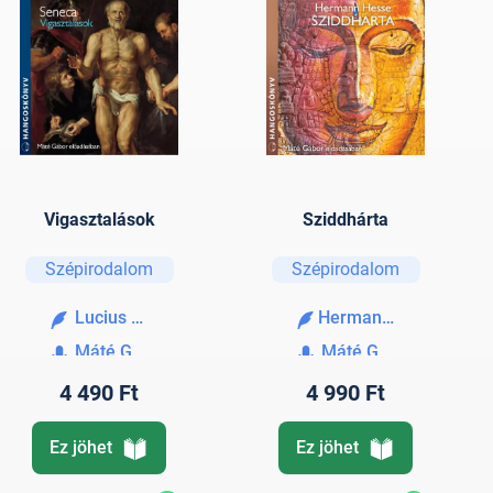
Vigasztalások
Sziddhárta
Szépirodalom
Szépirodalom
Lucius Annaeus Seneca
Hermann Hesse
Máté Gábor
Máté Gábor
4 490 Ft
4 990 Ft
Ez jöhet
Ez jöhet