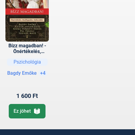
Bízz magadban! -
Önértékelés,
önelfogadás,
Pszichológia
önbecsülés
Bagdy Emőke
+4
1 600 Ft
Ez jöhet