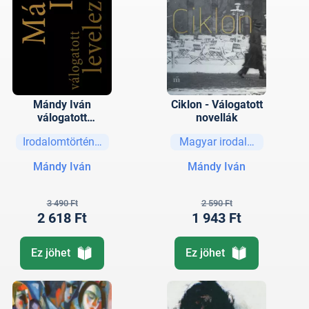
Mándy Iván
Ciklon - Válogatott
válogatott
novellák
levelezése
Irodalomtörténet
Magyar irodalom
Mándy Iván
Mándy Iván
3 490 Ft
2 590 Ft
2 618 Ft
1 943 Ft
Ez jöhet
Ez jöhet