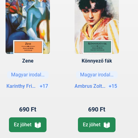
Zene
Könnyező fák
Magyar irodalom
Magyar irodalom
Karinthy Frigyes
+17
Ambrus Zoltán
+15
690 Ft
690 Ft
Ez jöhet
Ez jöhet