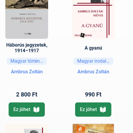
Háborús jegyzetek,
A gyanú
1914–1917
Magyar történelem
Magyar irodalom
Ambrus Zoltán
Ambrus Zoltán
2 800 Ft
990 Ft
Ez jöhet
Ez jöhet