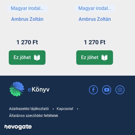
Magyar irodalom
Magyar irodalom
Ambrus Zoltán
Ambrus Zoltán
1 270 Ft
1 270 Ft
Ez jöhet
Ez jöhet
Adatkezelési tájékoztató
Kapcsolat
Általános szerződési feltételek