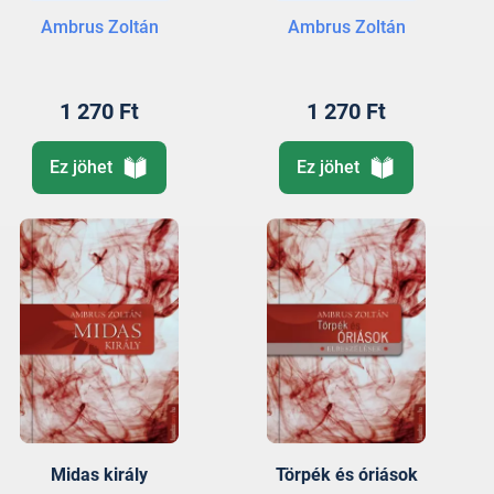
Ambrus Zoltán
Ambrus Zoltán
1 270 Ft
1 270 Ft
Ez jöhet
Ez jöhet
Midas király
Törpék és óriások