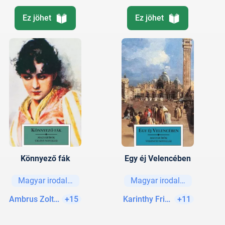
Ez jöhet
Ez jöhet
Könnyező fák
Egy éj Velencében
Magyar irodalom
Magyar irodalom
Ambrus Zoltán
+15
Karinthy Frigyes
+11