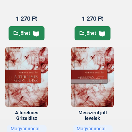
1 270 Ft
1 270 Ft
Ez jöhet
Ez jöhet
A türelmes
Messziről jött
Grizeldisz
levelek
Magyar irodalom
Magyar irodalom