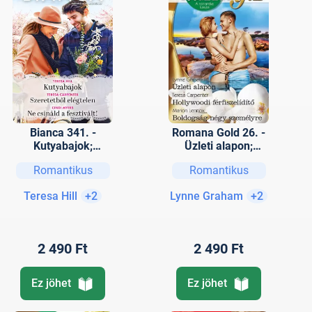
Bianca 341. -
Romana Gold 26. -
Kutyabajok;
Üzleti alapon;
Szeretetből
Hollywoodi
Romantikus
Romantikus
elégtelen; Ne
férfiszelídítő;
csináld a fesztivált!
Boldogság négy
Teresa Hill
+2
Lynne Graham
+2
személyre
2 490 Ft
2 490 Ft
Ez jöhet
Ez jöhet