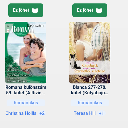
Ez jöhet
Ez jöhet
Romana különszám
Bianca 277-278.
59. kötet (A Riviéra
kötet (Kutyabajok,
festője; Goodbye,
Szeretetből
Romantikus
Romantikus
London!; Esküvő
elégtelen)
lefújva)
Christina Hollis
+2
Teresa Hill
+1