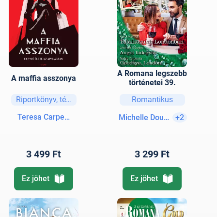
A Romana legszebb
A maffia asszonya
történetei 39.
Riportkönyv, tényirodalom
Romantikus
Teresa Carpenter
Michelle Douglas
+2
3 499 Ft
3 299 Ft
Ez jöhet
Ez jöhet