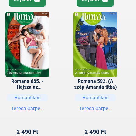
Romana 635. -
Romana 592. (A
Hajsza az
szép Amanda titka)
emlékekért
Romantikus
Romantikus
Teresa Carpenter
Teresa Carpenter
2 490 Ft
2 490 Ft