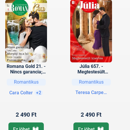
Romana Gold 21. -
Júlia 657. -
Nincs garancia;
Megtestesült
Murphy és a hó;
kísértés (Monte
Romantikus
Romantikus
Furcsa páros
Calanetti varázsa
6.)
Teresa Carpenter
Cara Colter
+2
2 490 Ft
2 490 Ft
Ez jöhet
Ez jöhet